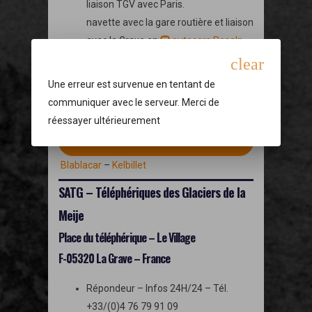
liaison TGV avec Paris.
navette avec la gare routière et liaison
avec la Grave en
autocars Resalp
(LER35)
ou
taxi de la meije
&
Oz
clear
Taxi
Une erreur est survenue en tentant de
communiquer avec le serveur. Merci de
En voiture ou Co-voiturage :
réessayer ultérieurement
TROUVEZ VOTRE ITINÉRAIRE VERS LA GRAVE
Blablacar
–
Kelbillet
SATG – Téléphériques des Glaciers de la
Meije
Place du téléphérique – Le Village
F-05320 La Grave – France
Répondeur – Infos 24H/24 – Tél.
+33/(0)4 76 79 91 09