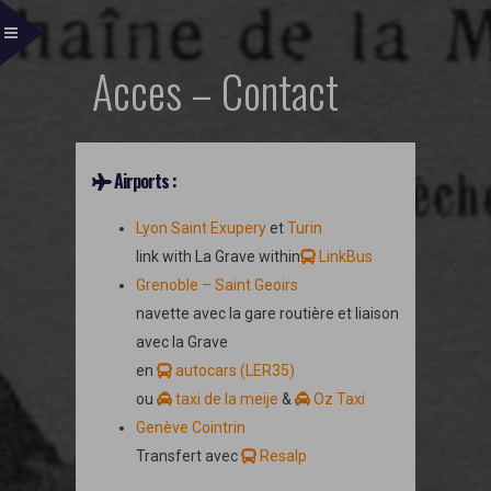
Acces – Contact
Airports :
Lyon Saint Exupery
et
Turin
link with La Grave within
LinkBus
Grenoble – Saint Geoirs
navette avec la gare routière et liaison
avec la Grave
en
autocars (LER35)
ou
taxi de la meije
&
Oz Taxi
Genève Cointrin
Transfert avec
Resalp