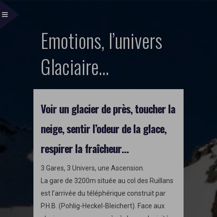
Emotions, l’univers
Glaciaire…
Voir un glacier de près, toucher la
neige, sentir l’odeur de la glace,
respirer la fraîcheur…
3 Gares, 3 Univers, une Ascension.
La gare de 3200m située au col des Ruillans
est l’arrivée du téléphérique construit par
P.H.B. (Pohlig-Heckel-Bleichert). Face aux