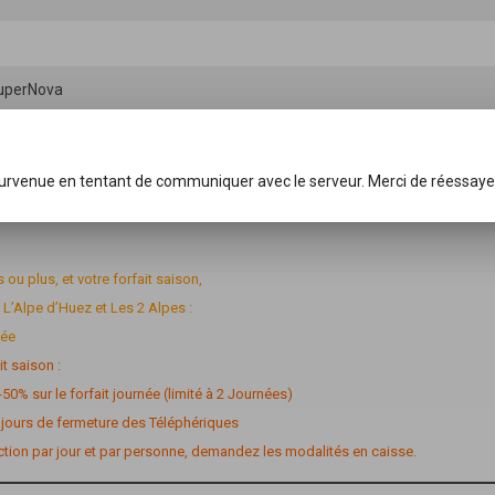
 SuperNova
Huez)
rs week-end et jour Férié
survenue en tentant de communiquer avec le serveur. Merci de réessaye
s ou plus, et votre forfait saison,
 L’Alpe d’Huez et Les 2 Alpes :
née
it saison :
-50% sur le forfait journée (limité à 2 Journées)
es jours de fermeture des Téléphériques
uction par jour et par personne, demandez les modalités en caisse.