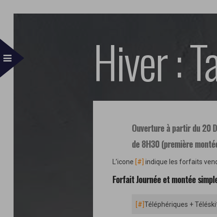
Hiver : T
Ouverture à partir du 20
de 8H30 (première montée
L’icone
[#]
indique les forfaits ven
Forfait Journée et montée simpl
[#]
Téléphériques + Téléski