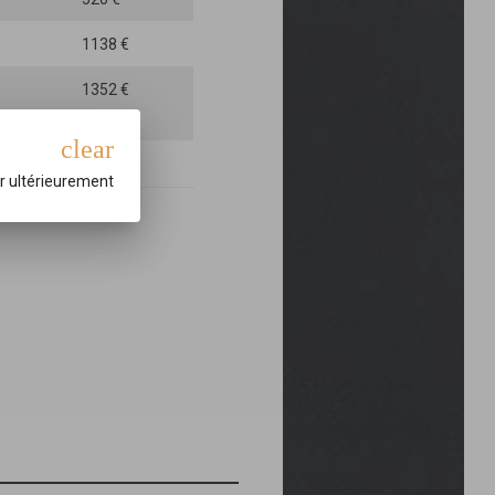
1138 €
1352 €
clear
637 €
r ultérieurement