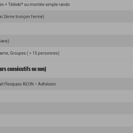
ues + Téléski* ou montée simple rando
(si 2ème tronçon fermé)
5ans)
zame, Groupes ( > 15 personnes)
ours consécutifs ou non)
rfait Flexipass AEON – Adhésion