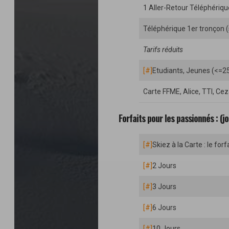
1 Aller-Retour Téléphériq
Téléphérique 1er tronçon 
Tarifs réduits
[#]
Etudiants, Jeunes (<=2
Carte FFME, Alice, TTI, Ce
Forfaits pour les passionnés : (j
[#]
Skiez à la Carte : le fo
[#]
2 Jours
[#]
3 Jours
[#]
6 Jours
[#]
10 Jours