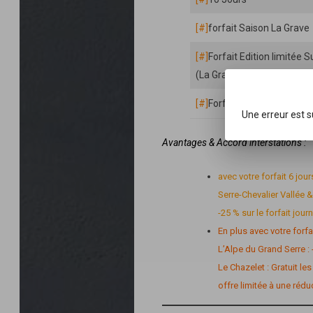
[#]
forfait Saison La Grave
[#]
Forfait Edition limitée
(La Grave, 2Alpes, Alpe d’
[#]
Forfait Saison valide ho
Une erreur est 
Avantages & Accord interstations :
avec votre forfait 6 jour
Serre-Chevalier Vallée &
-25 % sur le forfait jour
En plus avec votre forfa
L’Alpe du Grand Serre : 
Le Chazelet : Gratuit l
offre limitée à une réd