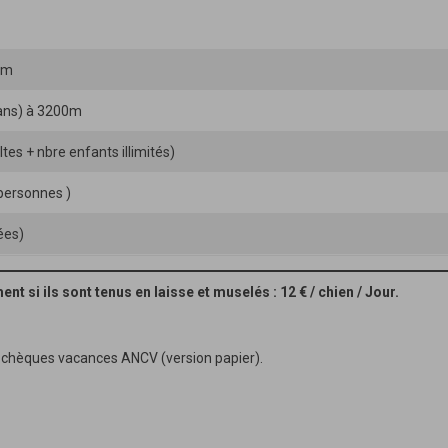
0m
8ans) à 3200m
ltes + nbre enfants illimités)
personnes )
ées)
t si ils sont tenus en laisse et muselés : 12 € / chien / Jour.
 chèques vacances ANCV (version papier).