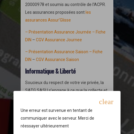
20000978 et soumis au contrôle de l’ACPR.
Les assurances proposées sont
les
assurances Assur’Glisse
– Présentation Assurance Journée –
Fiche
DIN
–
CGV Assurance Journee
– Présentation Assurance Saison –
Fiche
DIN
–
CGV Assurance Saison
Informatique & Liberté
Soucieux du respect de votre vie privée, la
SATG SASU s’engage à ce que la collecte et
le traitement de ces informations soient
clear
effectués conformément à la loi n° 78-17 du
Une erreur est survenue en tentant de
6 janvier 1978 relative à l’informatique, aux
communiquer avec le serveur. Merci de
fichiers et aux libertés, telle que modifiée.
réessayer ultérieurement
Droits sur vos données personnelles :