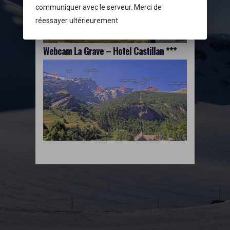
communiquer avec le serveur. Merci de
réessayer ultérieurement
Webcam La Grave – Hotel Castillan ***