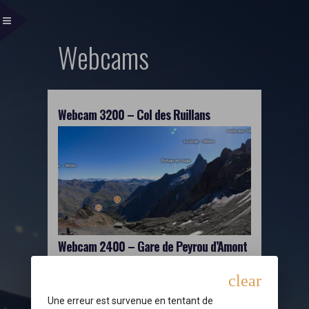
Webcams
Webcam 3200 – Col des Ruillans
Webcam 2400 – Gare de Peyrou d’Amont
clear
Une erreur est survenue en tentant de