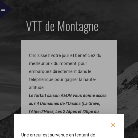
VTT de Montagne
Choisissez votre jour et bénéficiez du
meilleur prix du moment pour
embarquez directement dans le
téléphérique pour gagner la haute-
altitude.
Le forfait saison AEON vous donne accès
aux 4 Domaines de l’Oisans (La Grave,
l’Alpe d’Huez, Les 2 Alpes et l’Alpe du
Grand Serre).
clear
Les montées simple MTB ne concerne
Une erreur est survenue en tentant de
que le premier tronçon jusqu’a 2400m.