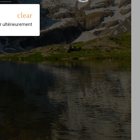
ur !
clear
r ultérieurement